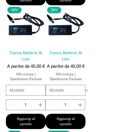
carrello
carrello
48V
36V
Carica Batterie Al
Carica Batterie Al
Litio
Litio
Prezzo scontato
Prezzo scontato
A partire da
45,00 €
A partire da
40,00 €
IVA inclusa
|
IVA inclusa
|
Spedizione Esclusa
Spedizione Esclusa
Aggiungi al
Aggiungi al
carrello
carrello