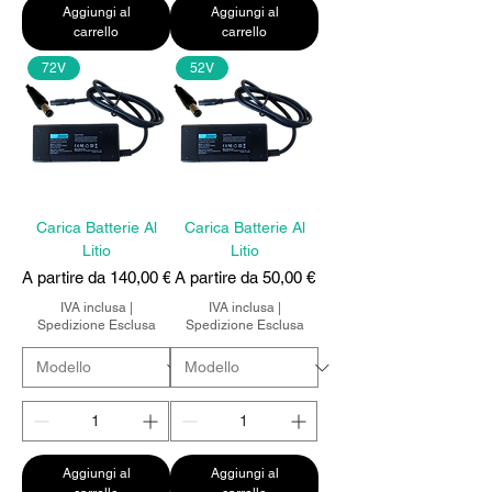
Aggiungi al
Aggiungi al
carrello
carrello
72V
52V
Carica Batterie Al
Carica Batterie Al
Litio
Litio
Prezzo scontato
Prezzo scontato
A partire da
140,00 €
A partire da
50,00 €
IVA inclusa
|
IVA inclusa
|
Spedizione Esclusa
Spedizione Esclusa
Aggiungi al
Aggiungi al