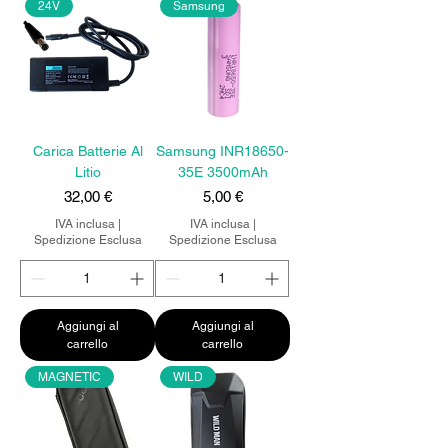
24V
Samsung
Carica Batterie Al
Samsung INR18650-
Litio
35E 3500mAh
Prezzo
Prezzo
32,00 €
5,00 €
IVA inclusa
|
IVA inclusa
|
Spedizione Esclusa
Spedizione Esclusa
Aggiungi al
Aggiungi al
carrello
carrello
MAGNETIC
WILD