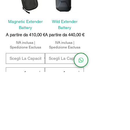
Magnetic Extender
Wild Extender
Battery
Battery
Prezzo scontato
Prezzo scontato
A partire da
410,00 €
A partire da
440,00 €
IVA inclusa
|
IVA inclusa
|
Spedizione Esclusa
Spedizione Esclusa
Aggiungi al
Aggiungi al
carrello
carrello
CARBON