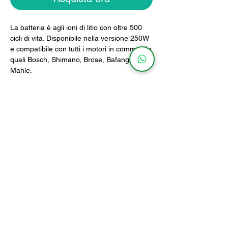
La batteria è agli ioni di litio con oltre 500
cicli di vita. Disponibile nella versione 250W
e compatibile con tutti i motori in commercio
quali Bosch, Shimano, Brose, Bafang, Polini,
Mahle.
La batteria sarà fornita con caricabatteria
incluso.
Caratteristiche
MODELLO
PESO
DIMENSIONI
360Wh
1,5Kg
25 x 11cm
540Wh
2,1Kg
25 x 15cm
info@ebikebattery.it
www.ebikebattery.it
Tel:
0172495691
Via G.Piumati 289, 12042,