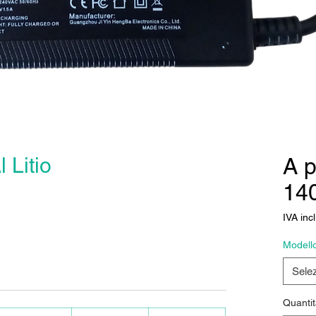
 Litio
A p
14
IVA inc
Modell
Sele
Quantit