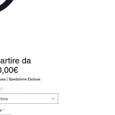
artire da
Prezzo
0,00€
scontato
lusa
|
Spedizione Esclusa
o
*
ziona
à
*