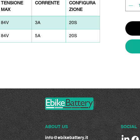
TENSIONE
CORRENTE
CONFIGURA
MAX
ZIONE
84V
3A
20S
84V
5A
20S
ABOUT US
SOCIAL
info@ebikebattery.it