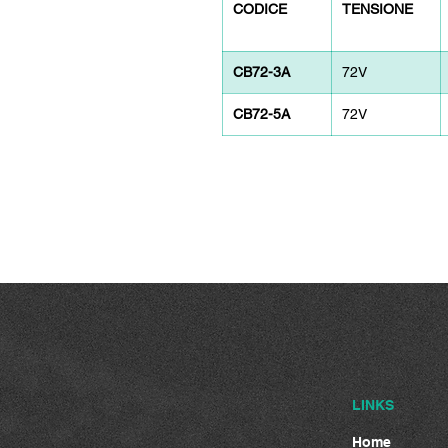
CODICE
TENSIONE
CB72-3A
72V
CB72-5A
72V
LINKS
Home