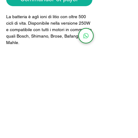
La batteria è agli ioni di litio con oltre 500
cicli di vita. Disponibile nella versione 250W
e compatibile con tutti i motori in commercio
quali Bosch, Shimano, Brose, Bafang, Polini,
Mahle.
La batteria sarà fornita con caricabatteria
incluso.
Caratteristiche
MODELLO
PESO
DIMENSIONI
360Wh
1,5Kg
25 x 11cm
540Wh
2,1Kg
25 x 15cm
info@ebikebattery.it
www.ebikebattery.it
Tél :
0172495691
Via Savigliano 6B6, 12062,