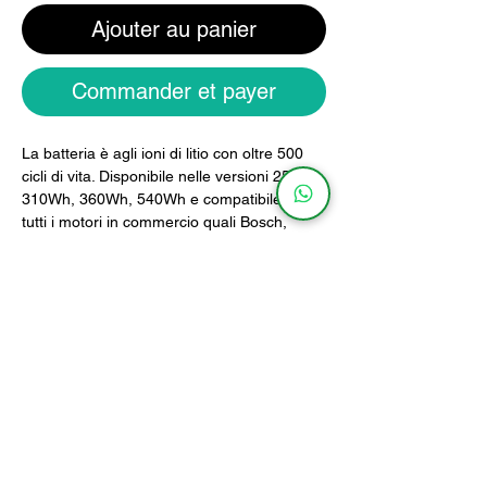
Ajouter au panier
Commander et payer
La batteria è agli ioni di litio con oltre 500
cicli di vita. Disponibile nelle versioni 250Wh,
310Wh, 360Wh, 540Wh e compatibile con
tutti i motori in commercio quali Bosch,
Shimano, Brose, Bafang, Polini, Mahle.
La batteria sarà fornita con caricabatteria
incluso.
Caratteristiche
MODELLO
PESO
DIMENSIONI
250Wh
1Kg
17.5 x 10cm