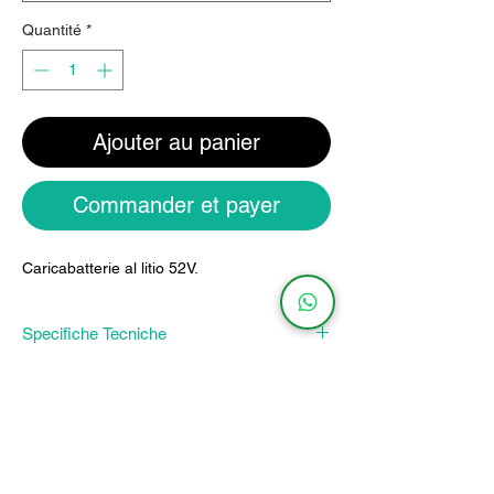
Quantité
*
Ajouter au panier
Commander et payer
Caricabatterie al litio 52V.
Specifiche Tecniche
CODICE
TENSIONE
TENSIONE
CORRENTE
MAX
CB52-
52V
58.8V
2A
2A
info@ebikebattery.it