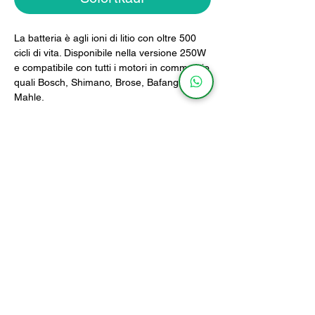
La batteria è agli ioni di litio con oltre 500
cicli di vita. Disponibile nella versione 250W
e compatibile con tutti i motori in commercio
quali Bosch, Shimano, Brose, Bafang, Polini,
Mahle.
La batteria sarà fornita con caricabatteria
incluso.
Caratteristiche
MODELLO
PESO
DIMENSIONI
360Wh
1,5Kg
25 x 11cm
540Wh
2,1Kg
25 x 15cm
info@ebikebattery.it
www.ebikebattery.it
Tel:
0172495691
Via Savigliano 6B6, 12062,