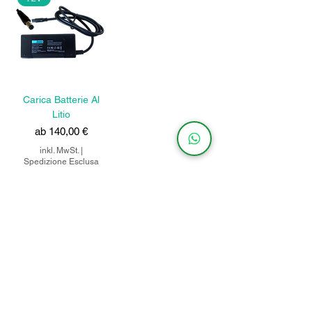
Carica Batterie Al
Litio
Sale-Preis
ab
140,00 €
inkl. MwSt.
|
Spedizione Esclusa
In den Warenkorb