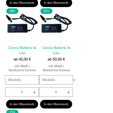
In den Warenkorb
In den Warenkorb
48V
52V
Carica Batterie Al
Carica Batterie Al
Litio
Litio
Sale-Preis
Sale-Preis
ab
45,00 €
ab
50,00 €
inkl. MwSt.
|
inkl. MwSt.
|
Spedizione Esclusa
Spedizione Esclusa
In den Warenkorb
In den Warenkorb
72V