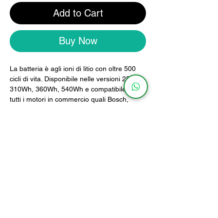
Add to Cart
Buy Now
La batteria è agli ioni di litio con oltre 500
cicli di vita. Disponibile nelle versioni 250Wh,
310Wh, 360Wh, 540Wh e compatibile con
tutti i motori in commercio quali Bosch,
Shimano, Brose, Bafang, Polini, Mahle.
La batteria sarà fornita con caricabatteria
incluso.
Caratteristiche
MODELLO
PESO
DIMENSIONI
250Wh
1Kg
17.5 x 10cm