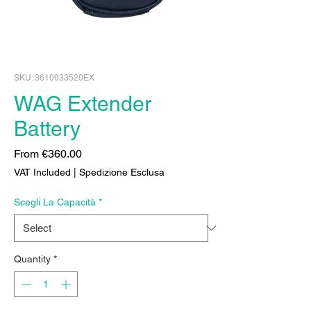
SKU: 3610033520EX
WAG Extender
Battery
Sale
From
€360.00
Price
VAT Included
|
Spedizione Esclusa
Scegli La Capacità
*
Quantity
*