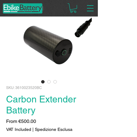
SKU: 3610023520BC
Carbon Extender
Battery
Sale
From
€500.00
Price
VAT Included
|
Spedizione Esclusa